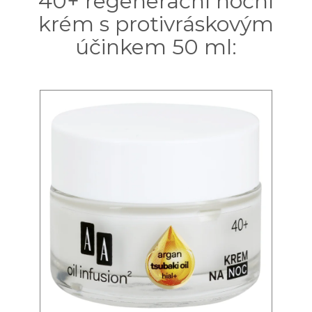
40+ regenerační noční
krém s protivráskovým
účinkem 50 ml: