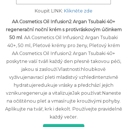
Koupit LINK:
Klikněte zde
AA Cosmetics Oil Infusion2 Argan Tsubaki 40+
regenerační noční krém s protivráskovým účinkem
50 ml
. AA Cosmetics Oil Infusion2 Argan Tsubaki
40+, 50 ml, Pleťové krémy pro ženy, Pleťový krém
AA Cosmetics Oil Infusion2 Argan Tsubaki 40+
poskytne vaší tváři každý den přesně takovou péči,
jakou si zaslouží.Vlastnosti:hloubkově
vyživujenavrací pleti mladistvý vzhledintenzivně
hydratujeredukuje vrásky a předchází jejich
vznikuregeneruje a vitalizujeJak používat:Naneste
na očištěnou pleť a vmasírujte krouživými pohyby.
Aplikujte na tvář, krk i dekolt. Používejte pravidelně
každý večer.