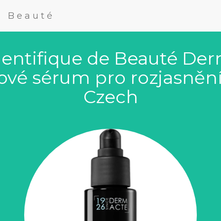
e Beauté
entifique de Beauté Der
vé sérum pro rozjasnění 
Czech