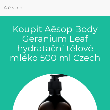
Aēsop
Koupit Aēsop Body
Geranium Leaf
hydratační tělové
mléko 500 ml Czech