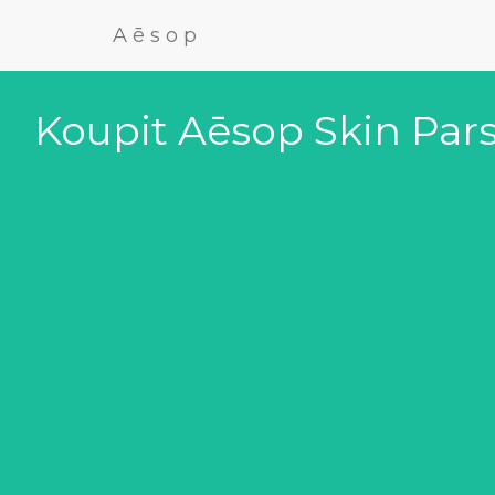
Aēsop
Koupit Aēsop Skin Parsl