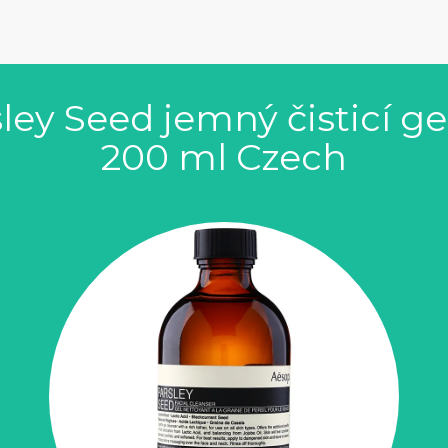
ey Seed jemný čisticí ge
200 ml Czech