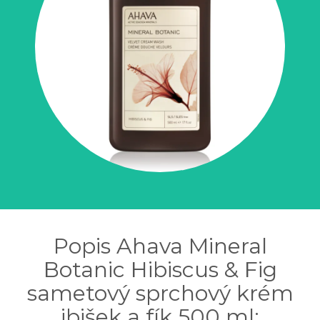
Popis Ahava Mineral
Botanic Hibiscus & Fig
sametový sprchový krém
ibišek a fík 500 ml: