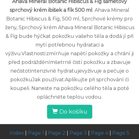
Ahava Mineral Botanic Hibiscus & Fig sametový
sprchový krém ibišek a fík 500 ml
. Ahava Mineral
Botanic Hibiscus & Fig, 500 ml, Sprchové krémy pro
ženy, Sprchový krém Ahava Mineral Botanic Hibiscus
& Fig bude hýčkat pokožku vašeho těla a dodá jí při
mytí potřebnou hydrataci a
výživu.Vlastnosti:zmírňuje napětí pokožky a chrání ji
před podrážděnímšetrně čistí pokožku a zbavuje
nečistotintenzivně hydratujevyživuje a pečuje o
pokožkuJak používat:Aplikujte při sprchování či
koupeli. Naneste na pokožku celého těla a poté
opláchněte teplou vodou.
Do košíku
Index
|
Page 1
|
Page 2
|
Page 3
|
Page 4
|
Page 5