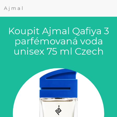
Ajmal
Koupit Ajmal Qafiya 3
parfémovaná voda
unisex 75 ml Czech