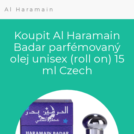
Al Haramain
Koupit Al Haramain
Badar parfémovaný
olej unisex (roll on) 15
ml Czech