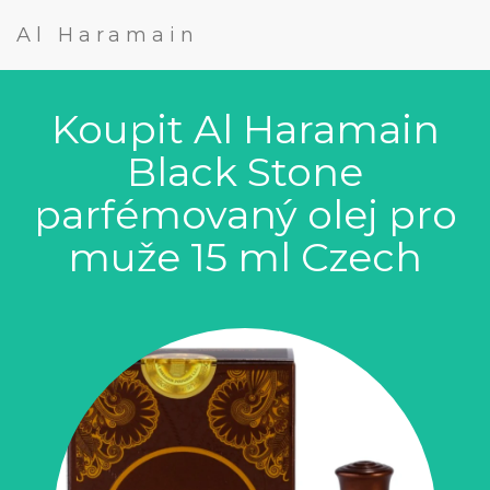
Al Haramain
Koupit Al Haramain
Black Stone
parfémovaný olej pro
muže 15 ml Czech