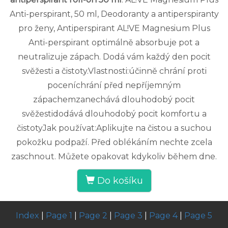
Anti-perspirant, 50 ml, Deodoranty a antiperspiranty
pro ženy, Antiperspirant AL!VE Magnesium Plus
Anti-perspirant optimálně absorbuje pot a
neutralizuje zápach. Dodá vám každý den pocit
svěžesti a čistoty.Vlastnosti:účinně chrání proti
poceníchrání před nepříjemným
zápachemzanechává dlouhodobý pocit
svěžestidodává dlouhodobý pocit komfortu a
čistotyJak používat:Aplikujte na čistou a suchou
pokožku podpaží. Před oblékáním nechte zcela
zaschnout. Můžete opakovat kdykoliv během dne.
Do košíku
Index
|
Page 1
|
Page 2
|
Page 3
|
Page 4
|
Page 5