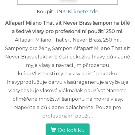
Koupit LINK:
Klikněte zde
Alfaparf Milano That s it Never Brass šampon na bílé
a šedivé vlasy pro profesionální použití 250 ml
.
Alfaparf Milano That s it Never Brass, 250 ml,
Šampony pro ženy, Šampon Alfaparf Milano That s it
Never Brass efektivně čistí pokožku hlavy, důkladně
myje vlasy a navrací jim přirozenou
krásu.Vlastnosti:myje vlasy a čistí pokožku
hlavyprodlužuje barvu vlasůregeneruje a vyživuje
vlasyposiluje vlasová vláknaJak používat:Naneste
přiměřené množství šamponu na mokré vlasy.
Napěňte a důkladně opláchněte. Pouze pro
profesionální použití.
Do košíku