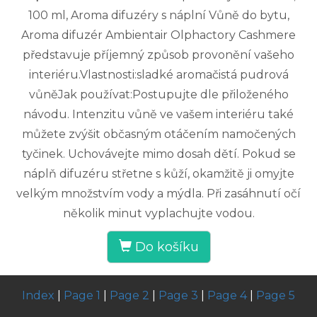
100 ml, Aroma difuzéry s náplní Vůně do bytu,
Aroma difuzér Ambientair Olphactory Cashmere
představuje příjemný způsob provonění vašeho
interiéru.Vlastnosti:sladké aromačistá pudrová
vůněJak používat:Postupujte dle přiloženého
návodu. Intenzitu vůně ve vašem interiéru také
můžete zvýšit občasným otáčením namočených
tyčinek. Uchovávejte mimo dosah dětí. Pokud se
náplň difuzéru střetne s kůží, okamžitě ji omyjte
velkým množstvím vody a mýdla. Při zasáhnutí očí
několik minut vyplachujte vodou.
Do košíku
Index
|
Page 1
|
Page 2
|
Page 3
|
Page 4
|
Page 5