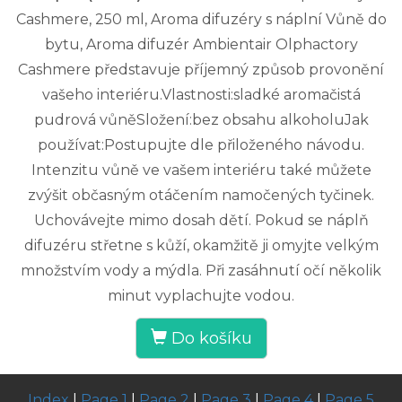
Cashmere, 250 ml, Aroma difuzéry s náplní Vůně do
bytu, Aroma difuzér Ambientair Olphactory
Cashmere představuje příjemný způsob provonění
vašeho interiéru.Vlastnosti:sladké aromačistá
pudrová vůněSložení:bez obsahu alkoholuJak
používat:Postupujte dle přiloženého návodu.
Intenzitu vůně ve vašem interiéru také můžete
zvýšit občasným otáčením namočených tyčinek.
Uchovávejte mimo dosah dětí. Pokud se náplň
difuzéru střetne s kůží, okamžitě ji omyjte velkým
množstvím vody a mýdla. Při zasáhnutí očí několik
minut vyplachujte vodou.
Do košíku
Index
|
Page 1
|
Page 2
|
Page 3
|
Page 4
|
Page 5