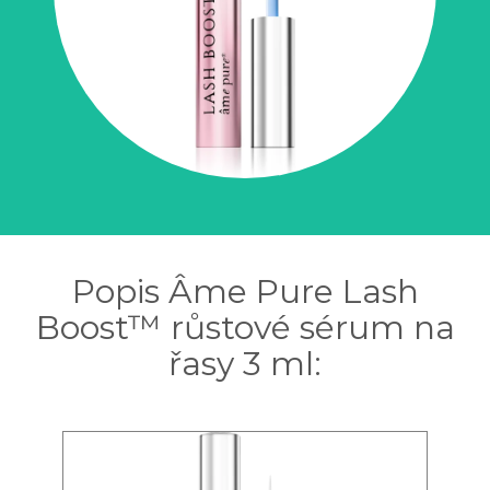
Popis Âme Pure Lash
Boost™ růstové sérum na
řasy 3 ml: