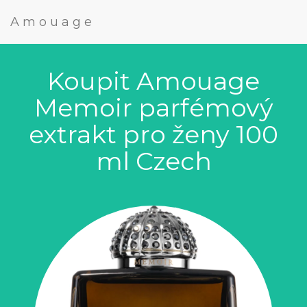
Amouage
Koupit Amouage
Memoir parfémový
extrakt pro ženy 100
ml Czech