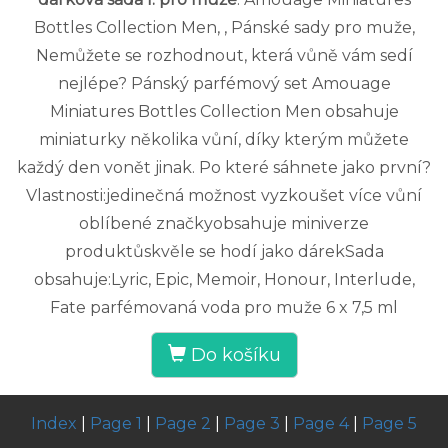
Bottles Collection Men, , Pánské sady pro muže,
Nemůžete se rozhodnout, která vůně vám sedí
nejlépe? Pánský parfémový set Amouage
Miniatures Bottles Collection Men obsahuje
miniaturky několika vůní, díky kterým můžete
každý den vonět jinak. Po které sáhnete jako první?
Vlastnosti:jedinečná možnost vyzkoušet více vůní
oblíbené značkyobsahuje miniverze
produktůskvěle se hodí jako dárekSada
obsahuje:Lyric, Epic, Memoir, Honour, Interlude,
Fate parfémovaná voda pro muže 6 x 7,5 ml
Do košíku
Index
|
Page 1
|
Page 2
|
Page 3
|
Page 4
|
Page 5