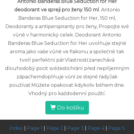
Antonio Banderas Blue Seduction for Her
deodorant ve spreji pro ženy 150 ml
. Antonio
Banderas Blue Seduction for Her, 150 ml,
Deodoranty a antiperspiranty pro ženy, Propojte své
vůně v harmonický celek. Deodorant Antonio
Banderas Blue Seduction for Her uvolňuje stejné
aroma jako vaše vůně ve flakonu a společně tak
tvoří perfektní pár.Vlastnosti:zanechává
dlouhodobý pocit svěžestichrání před nepříjemným
zápachemdoplňuje vůni ze stejné řadyJak
používat:Můžete opakovat kdykoliv během dne.
Vhodný pro každodenní použití.
Do košíku
Index
|
Page 1
|
Page 2
|
Page 3
|
Page 4
|
Page 5