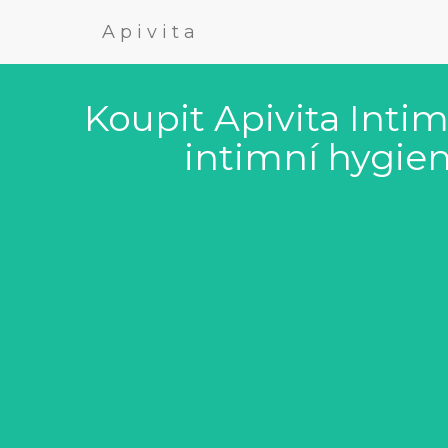
Apivita
Koupit Apivita Inti
intimní hygie