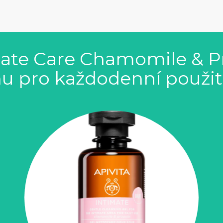
mate Care Chamomile & P
nu pro každodenní použit