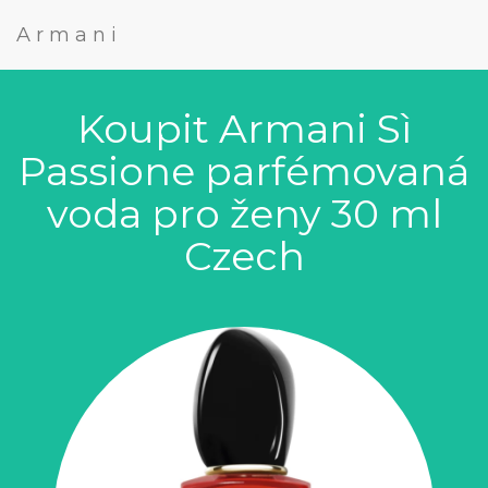
Armani
Koupit Armani Sì
Passione parfémovaná
voda pro ženy 30 ml
Czech