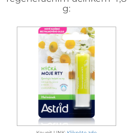
g:
Koupit LINK:
Klikněte zde