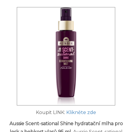
Koupit LINK:
Klikněte zde
Aussie Scent-sational Shine hydratační mlha pro
lesk a hebkost vlasů 95 ml
. Aussie Scent-sational