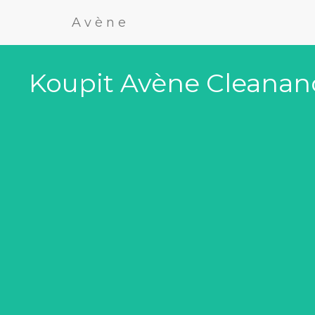
Avène
Koupit Avène Cleananc