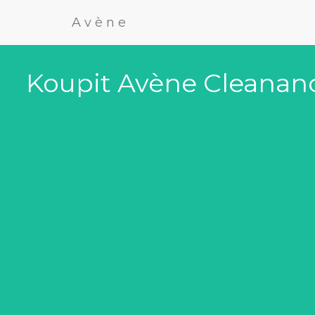
Avène
Koupit Avène Cleanance