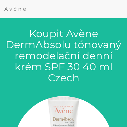
Avène
Koupit Avène
DermAbsolu tónovaný
remodelační denní
krém SPF 30 40 ml
Czech