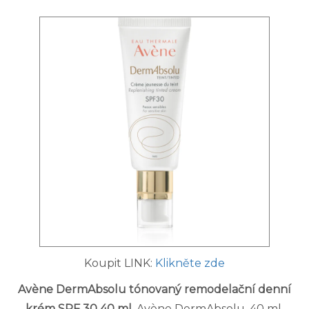
Koupit LINK:
Klikněte zde
Avène DermAbsolu tónovaný remodelační denní
krém SPF 30 40 ml
. Avène DermAbsolu, 40 ml,