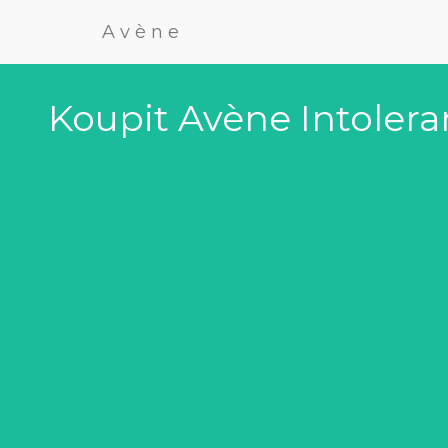
Avène
Koupit Avène Intoleran