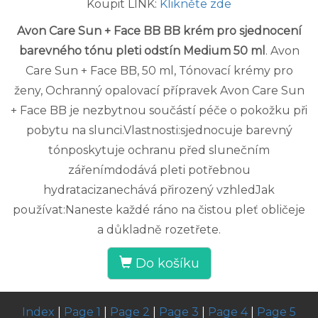
Koupit LINK:
Klikněte zde
Avon Care Sun + Face BB BB krém pro sjednocení
barevného tónu pleti odstín Medium 50 ml
. Avon
Care Sun + Face BB, 50 ml, Tónovací krémy pro
ženy, Ochranný opalovací přípravek Avon Care Sun
+ Face BB je nezbytnou součástí péče o pokožku při
pobytu na slunci.Vlastnosti:sjednocuje barevný
tónposkytuje ochranu před slunečním
zářenímdodává pleti potřebnou
hydratacizanechává přirozený vzhledJak
používat:Naneste každé ráno na čistou pleť obličeje
a důkladně rozetřete.
Do košíku
Index
|
Page 1
|
Page 2
|
Page 3
|
Page 4
|
Page 5