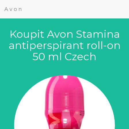
Avon
Koupit Avon Stamina
antiperspirant roll-on
50 ml Czech