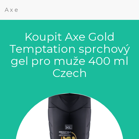
Axe
Koupit Axe Gold
Temptation sprchový
gel pro muže 400 ml
Czech