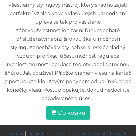
všestranný stylingový nástroj, který snadno zajistí
perfektní vzhled vašich vlasů. Jejich každodenní
úprava se tak pro vás stane
zábavou!Vlastnosti:ionizační funkcebohaté
příslušenstvínabízí širokou škálu možností
stylinguzanechává vlasy hebké a leskléchladný
vzduch pro fixaci účesumožnost regulace
rychlostimožnost regulace teplotykabel s otočnou
šňůrouJak používat:Přiložte pramen vlasů na kartáč
a postupujte klouzavým pohybem od kořínků až po
konečky vlasů. Postup opakujte, dokud nedocílíte
požadovaného účesu.
Do košíku
Index
|
Page 1
|
Page 2
|
Page 3
|
Page 4
|
Page 5