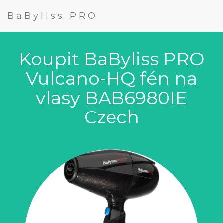
BaByliss PRO
Koupit BaByliss PRO
Vulcano-HQ fén na
vlasy BAB6980IE
Czech