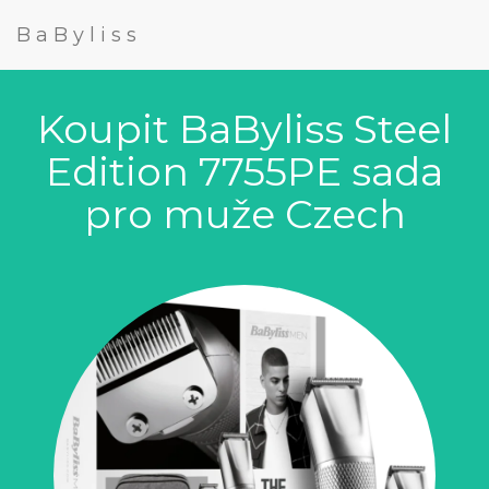
BaByliss
Koupit BaByliss Steel
Edition 7755PE sada
pro muže Czech