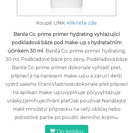
Koupit LINK:
Klikněte zde
Banila Co. prime primer hydrating vyhlazující
podkladová báze pod make-up s hydratačním
účinkem 30 ml
. Banila Co. prime primer hydrating,
30 ml, Podkladové báze pro ženy, Podkladová báze
Banila Co. prime primer dokonale vyhladí pleť,
připraví ji na nanesení make-upu a zaručí delší
výdrž vašeho líčení.Vlastnosti:dokonale pleť připraví
na aplikaci make-upuvyplňuje póryvyhlazuje
vráskyzjemňujechrání pleťJak používat:Nanášejte
malé množství přípravku na celý obličej nebo
jednotlivé partie po použití denního krému.
Do košíku