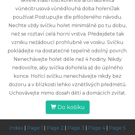
skvěle.Vlastnosti:kořenité aromadřevitá
vůněcitrusová vůnědlouhá doba hořeníJak
používat:Postupujte dle přiloženého návodu.
Nechte vždy svíčku hořet minimálně po tu dobu,
než se roztaví celá horní vrstva. Předejdete tak
vzniku nežádoucí prohlubně ve vosku. Svíčku
pokládejte na dostatečně tepelně odolný povrch.
Nenechávejte hořet déle než 4 hodiny. Nikdy
nedovolte, aby svíčka dohořela až do úplného
konce. Hořící svíčku nenechávejte nikdy bez
dozoru a v blízkosti lehko vznětlivých předmětů.
Uchovávejte mimo dosah dětí a domácích zvířat.
Do košíku
Index
|
Page 1
|
Page 2
|
Page 3
|
Page 4
|
Page 5