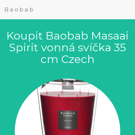
Baobab
Koupit Baobab Masaai
Spirit vonná svíčka 35
cm Czech