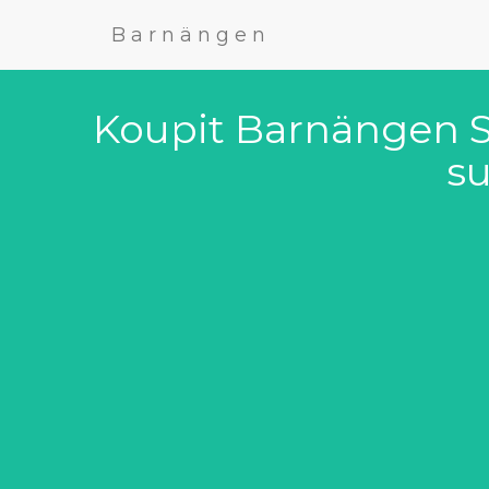
Barnängen
Koupit Barnängen S
s