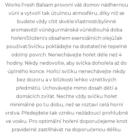
Works Fresh Balsam provoní váš domov nádhernou
vůní a vytvoří tak útulnou atmosféru, díky níž se
budete vždy cítit skvěle.Vlastnosti:bylinné
aromasvěží vůněgurmánská vůnědlouhá doba
hořeníSložení:s obsahem esenciálních olejůJak
používat:Svíčku pokládejte na dostatečně tepelně
odolný povrch. Nenechávejte hořet déle než 4
hodiny. Nikdy nedovolte, aby svíčka dohořela až do
úplného konce. Hořící svíčku nenechávejte nikdy
bez dozoru a v blízkosti lehko vznětlivých
předmětů. Uchovávejte mimo dosah dětí a
domácích zvířat. Nechte vždy svíčku hořet
minimálně po tu dobu, než se roztaví celá horní
vrstva. Předejdete tak vzniku nežádoucí prohlubně
ve vosku. Pro optimální hoření doporučejeme knot
pravidelně zastřihávat na doporučenou délku.