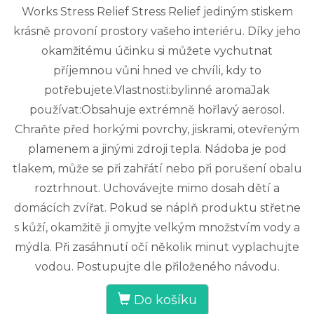
Works Stress Relief Stress Relief jediným stiskem
krásně provoní prostory vašeho interiéru. Díky jeho
okamžitému účinku si můžete vychutnat
příjemnou vůni hned ve chvíli, kdy to
potřebujete.Vlastnosti:bylinné aromaJak
používat:Obsahuje extrémně hořlavý aerosol.
Chraňte před horkými povrchy, jiskrami, otevřeným
plamenem a jinými zdroji tepla. Nádoba je pod
tlakem, může se při zahřátí nebo při porušení obalu
roztrhnout. Uchovávejte mimo dosah dětí a
domácích zvířat. Pokud se náplň produktu střetne
s kůží, okamžitě ji omyjte velkým množstvím vody a
mýdla. Při zasáhnutí očí několik minut vyplachujte
vodou. Postupujte dle přiloženého návodu.
Do košíku