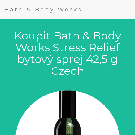
Bath & Body Works
Koupit Bath & Body
Works Stress Relief
bytový sprej 42,5 g
Czech