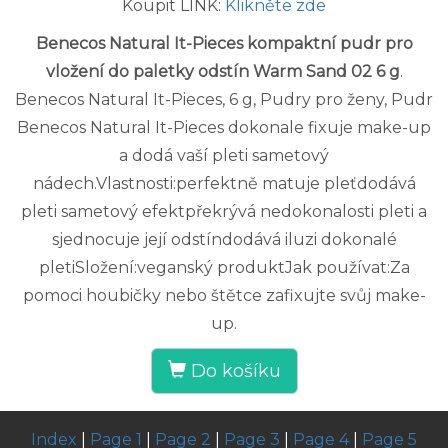
Koupit LINK:
Klikněte zde
Benecos Natural It-Pieces kompaktní pudr pro
vložení do paletky odstín Warm Sand 02 6 g
.
Benecos Natural It-Pieces, 6 g, Pudry pro ženy, Pudr
Benecos Natural It-Pieces dokonale fixuje make-up
a dodá vaší pleti sametový
nádech.Vlastnosti:perfektně matuje pleťdodává
pleti sametový efektpřekrývá nedokonalosti pleti a
sjednocuje její odstíndodává iluzi dokonalé
pletiSložení:veganský produktJak používat:Za
pomoci houbičky nebo štětce zafixujte svůj make-
up.
Do košíku
Index
|
Page 1
|
Page 2
|
Page 3
|
Page 4
|
Page 5