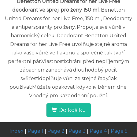
Benetton United Dreams for her Live Free
deodorant ve spreji pro ženy 150 ml
. Benetton
United Dreams for her Live Free, 150 ml, Deodoranty
a antiperspiranty pro ženy, Propojte své vůně v
harmonický celek. Deodorant Benetton United
Dreams for her Live Free uvolňuje stejné aroma
jako vaše vůně ve flakonu a společně tak tvoří
perfektní pár.Vlastnosti:chrání před nepříjemným
zápachemzanechává dlouhodobý pocit
svěžestidoplňuje vůni ze stejné řadyJak
používat:Můžete opakovat kdykoliv během dne.
Vhodný pro každodenní použití.
Do košíku
Index
|
Page 1
|
Page 2
|
Page 3
|
Page 4
|
Page 5