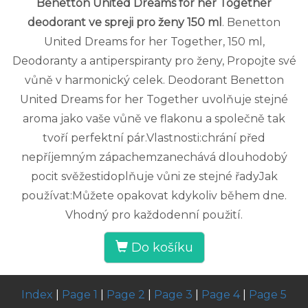
Benetton United Dreams for her Together
deodorant ve spreji pro ženy 150 ml
. Benetton
United Dreams for her Together, 150 ml,
Deodoranty a antiperspiranty pro ženy, Propojte své
vůně v harmonický celek. Deodorant Benetton
United Dreams for her Together uvolňuje stejné
aroma jako vaše vůně ve flakonu a společně tak
tvoří perfektní pár.Vlastnosti:chrání před
nepříjemným zápachemzanechává dlouhodobý
pocit svěžestidoplňuje vůni ze stejné řadyJak
používat:Můžete opakovat kdykoliv během dne.
Vhodný pro každodenní použití.
Do košíku
Index
|
Page 1
|
Page 2
|
Page 3
|
Page 4
|
Page 5