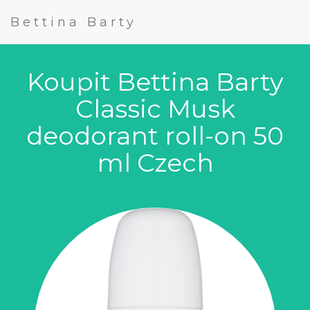
Bettina Barty
Koupit Bettina Barty
Classic Musk
deodorant roll-on 50
ml Czech