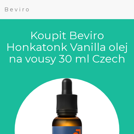
Beviro
Koupit Beviro
Honkatonk Vanilla olej
na vousy 30 ml Czech