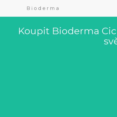
Bioderma
Koupit Bioderma Cica
sv