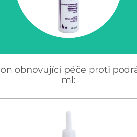
ion obnovující péče proti podr
ml: