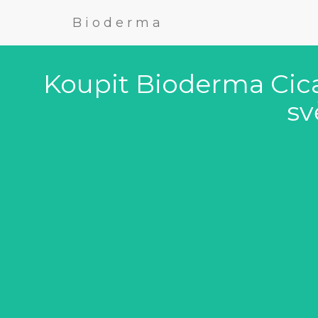
Bioderma
Koupit Bioderma Cica
sv