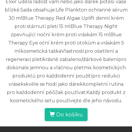
Elixir udělá radost vám nebo jako dárek potěší vaše
blízké.Sada obsahuje:Life Plankton ochranné sérum
30 mlBlue Therapy Red Algae Uplift denní krém
proti stárnutí pleti 15 mlBlue Therapy Night
zpevňující noční krém proti vráskám 15 mlBlue
Therapy Eye oční krém proti otokům a vráskám 5
mlkosmetická taškaVlastnosti:pro ošetření a
regeneraci pletikrásně zabaleno/dárkové balenípro
dokonale jemnou a vláčnou pleťmix kosmetických
produktů pro každodenní použitípro redukci
vrásekskvěle se hodí jako dárekkompletní rutina
pro každodenní péčiJak používat:Každý produkt z
kosmetického setu používejte dle jeho návodu.
Do košíku