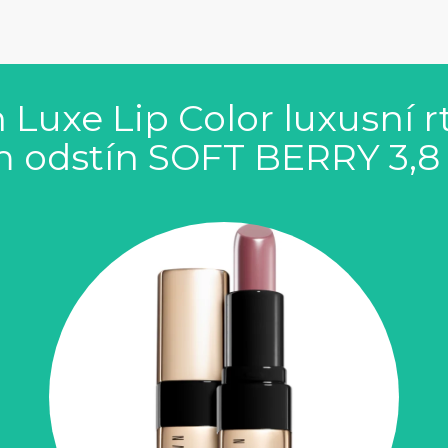
Luxe Lip Color luxusní 
 odstín SOFT BERRY 3,8