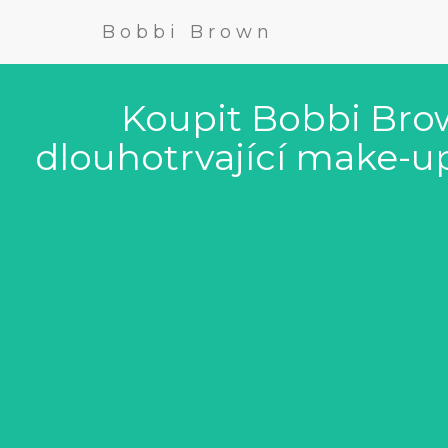
Bobbi Brown
Koupit Bobbi Bro
dlouhotrvající make-up