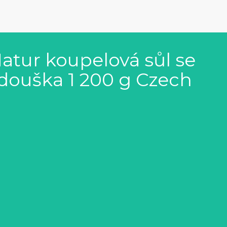
tur koupelová sůl se
douška 1 200 g Czech