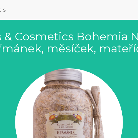
cs
s & Cosmetics Bohemia Na
eřmánek, měsíček, mateří