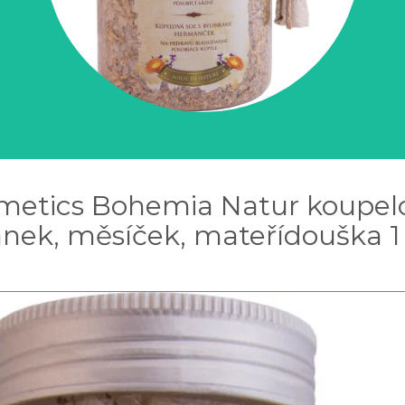
metics Bohemia Natur koupelov
ek, měsíček, mateřídouška 1