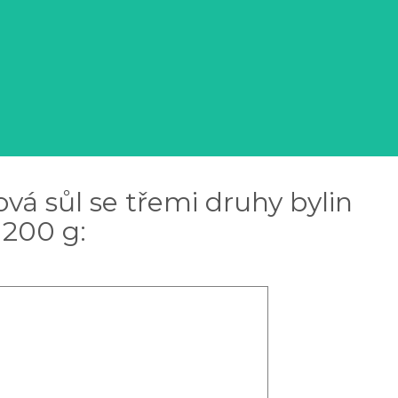
á sůl se třemi druhy bylin
 200 g: