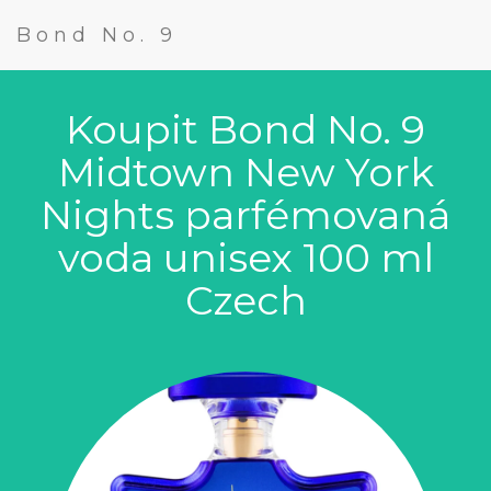
Bond No. 9
Koupit Bond No. 9
Midtown New York
Nights parfémovaná
voda unisex 100 ml
Czech