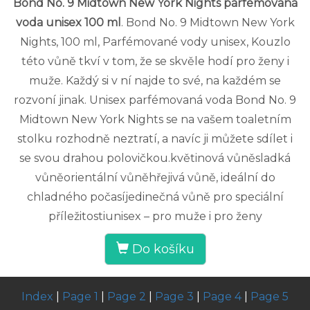
Bond No. 9 Midtown New York Nights parfémovaná
voda unisex 100 ml
. Bond No. 9 Midtown New York
Nights, 100 ml, Parfémované vody unisex, Kouzlo
této vůně tkví v tom, že se skvěle hodí pro ženy i
muže. Každý si v ní najde to své, na každém se
rozvoní jinak. Unisex parfémovaná voda Bond No. 9
Midtown New York Nights se na vašem toaletním
stolku rozhodně neztratí, a navíc ji můžete sdílet i
se svou drahou polovičkou.květinová vůněsladká
vůněorientální vůněhřejivá vůně, ideální do
chladného počasíjedinečná vůně pro speciální
příležitostiunisex – pro muže i pro ženy
Do košíku
Index
|
Page 1
|
Page 2
|
Page 3
|
Page 4
|
Page 5