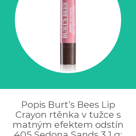
Popis Burt’s Bees Lip
Crayon rtěnka v tužce s
matným efektem odstín
405 Sedona Sands 3,1 g: