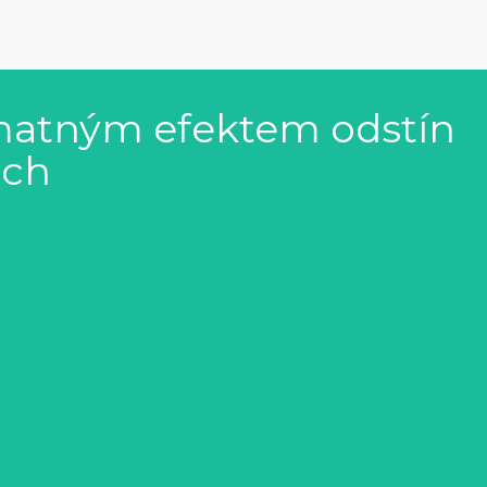
s matným efektem odstín
ech