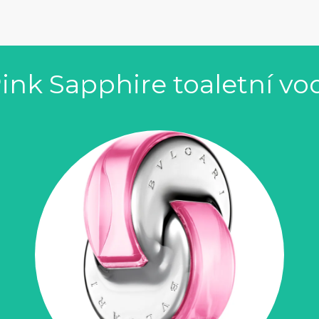
ink Sapphire toaletní vo